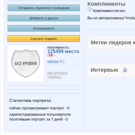
Комплименты
Отправить приватное сообщение
Комплиментов нет.
Вы не авторизованы! Чтоб
Добавить в друзья
Игнорировать
Сделать подарок
Метки лидеров
популярность:
125499 место
-18 ↓
рейтинг
1
?
Интервью
Как получить
уровень?
Статистика портрета:
сейчас просматривают портрет - 0
зарегистрированные пользователи
посетившие портрет за 7 дней - 0